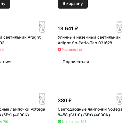
ину
В корзину
13 641 ₽
 светильник Arlight
Уличный наземный светильник
33
Arlight Sp-Patio-Tab 031628
ано
Распродано
аться
Подписаться
380 ₽
дные лампочки Voltega
Светодиодные лампочки Voltega
8461 (E14) (5Вт) (4000K)
8458 (GU10) (6Вт) (4000K)
: 791
В наличии: 826