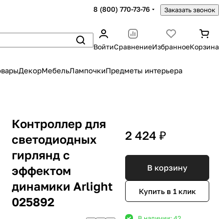
8 (800) 770-73-76
Заказать звонок
Войти
Сравнение
Избранное
Корзина
овары
Декор
Мебель
Лампочки
Предметы интерьера
Контроллер для
2 424 ₽
светодиодных
гирлянд с
В корзину
эффектом
динамики Arlight
Купить в 1 клик
025892
В наличии: 42