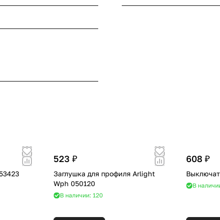
523 ₽
608 ₽
053423
Заглушка для профиля Arlight
Выключате
Wph 050120
В наличи
В наличии: 120