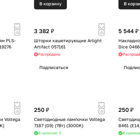
В корзину
В корз
3 382 ₽
5 544 ₽
ям PLS-
Шторки кашетирующие Arlight
Накладной
019276
Artifact 057161
Dice 0466
Распродано
Распрод
Подписаться
Подпис
250 ₽
250 ₽
и Voltega
Светодиодные лампочки Voltega
Светодио
(2800K)
7187 (G9) (7Вт) (3000K)
В наличии: 5
В наличии