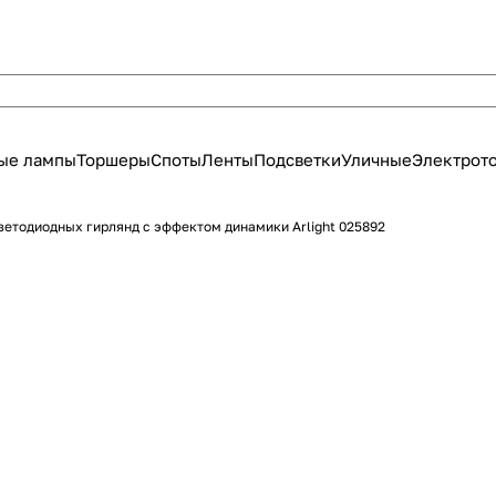
ые лампы
Торшеры
Споты
Ленты
Подсветки
Уличные
Электрот
ветодиодных гирлянд с эффектом динамики Arlight 025892