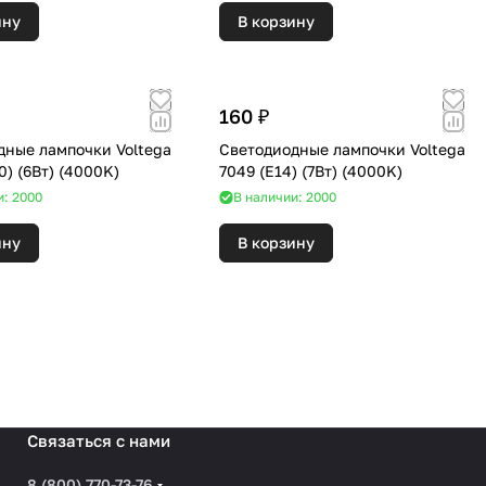
ину
В корзину
160 ₽
дные лампочки Voltega
Светодиодные лампочки Voltega
7109 (GU10) (6Вт) (4000K)
7049 (E14) (7Вт) (4000K)
и: 2000
В наличии: 2000
ину
В корзину
Связаться с нами
8 (800) 770-73-76