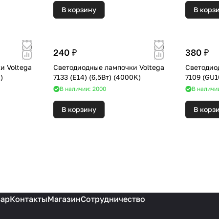
В корзину
В корз
240 ₽
380 ₽
и Voltega
Светодиодные лампочки Voltega
Светодио
0K)
7133 (E14) (6,5Вт) (4000K)
В наличии: 2000
В наличи
В корзину
В корз
вар
Контакты
Магазин
Сотрудничество