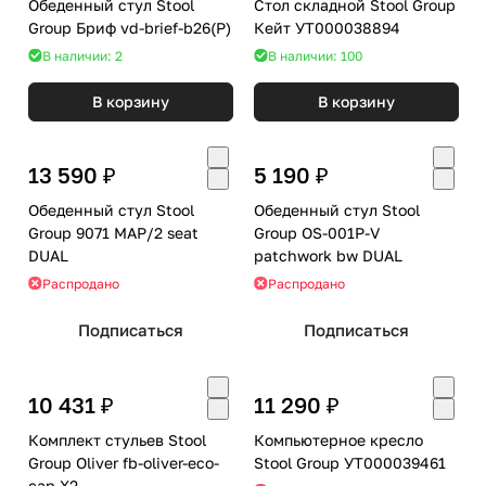
Обеденный стул Stool
Стол складной Stool Group
Group Бриф vd-brief-b26(P)
Кейт УТ000038894
В наличии: 2
В наличии: 100
В корзину
В корзину
13 590 ₽
5 190 ₽
Обеденный стул Stool
Обеденный стул Stool
Group 9071 MAP/2 seat
Group OS-001P-V
DUAL
patchwork bw DUAL
Распродано
Распродано
Подписаться
Подписаться
10 431 ₽
11 290 ₽
Комплект стульев Stool
Компьютерное кресло
Group Oliver fb-oliver-eco-
Stool Group УТ000039461
cap X2