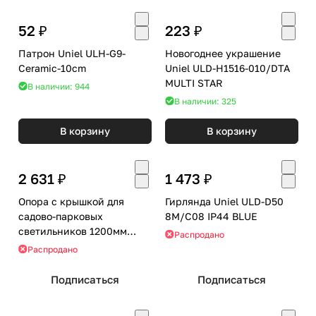
52 ₽
223 ₽
Патрон Uniel ULH-G9-
Новогоднее украшение
Ceramic-10cm
Uniel ULD-H1516-010/DTA
MULTI STAR
В наличии: 944
В наличии: 325
В корзину
В корзину
2 631 ₽
1 473 ₽
Опора с крышкой для
Гирлянда Uniel ULD-D50
садово-парковых
8M/С08 IP44 BLUE
светильников 1200мм
Распродано
Uniel UFP-E11BN-1200
Распродано
BLACK
Подписаться
Подписаться