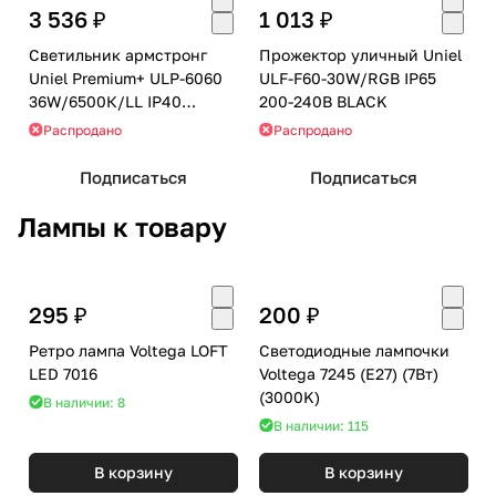
3 536 ₽
1 013 ₽
Светильник армстронг
Прожектор уличный Uniel
Uniel Premium+ ULP-6060
ULF-F60-30W/RGB IP65
36W/6500К/LL IP40
200-240В BLACK
PREMIUM+ OPAL WHITE
Распродано
Распродано
Подписаться
Подписаться
Лампы к товару
295 ₽
200 ₽
Ретро лампа Voltega LOFT
Светодиодные лампочки
LED 7016
Voltega 7245 (E27) (7Вт)
(3000K)
В наличии: 8
В наличии: 115
В корзину
В корзину