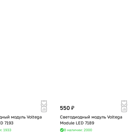
550 ₽
дный модуль Voltega
Светодиодный модуль Voltega
D 7193
Module LED 7189
и: 1933
В наличии: 2000