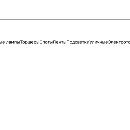
ые лампы
Торшеры
Споты
Ленты
Подсветки
Уличные
Электрот