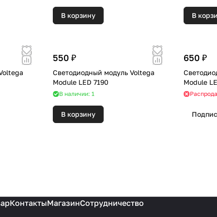
В корзину
В корз
550 ₽
650 ₽
Voltega
Светодиодный модуль Voltega
Светодио
Module LED 7190
Module LE
В наличии: 1
Распрод
В корзину
Подпис
вар
Контакты
Магазин
Сотрудничество