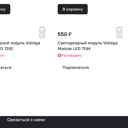
ину
В корзину
550 ₽
дный модуль Voltega
Светодиодный модуль Voltega
D 7192
Module LED 7194
ано
Распродано
аться
Подписаться
Связаться с нами