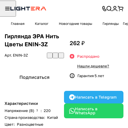
Главная
Каталог
Новогодние товары
Гирлянды
Ги
Гирлянда ЭРА Нить
262 ₽
Цветы ENIN-3Z
Арт.
ENIN-3Z
Распродано
Нашли дешевле?
Гарантия 5 лет
Подписаться
Написать в Telegram
Характеристики
Написать в
Напряжение (В)
:
220
?
WhatsApp
Страна производства
:
Китай
Цвет
:
Разноцветные