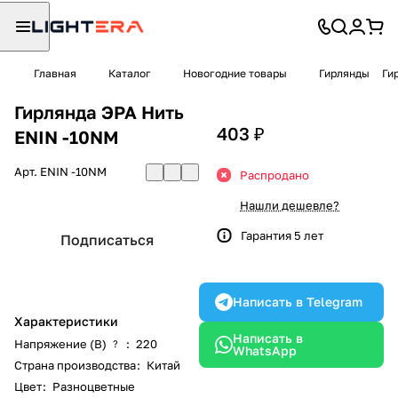
Главная
Каталог
Новогодние товары
Гирлянды
Ги
Гирлянда ЭРА Нить
403 ₽
ENIN -10NM
Арт.
ENIN -10NM
Распродано
Нашли дешевле?
Гарантия 5 лет
Подписаться
Написать в Telegram
Характеристики
Написать в
Напряжение (В)
:
220
?
WhatsApp
Страна производства
:
Китай
Цвет
:
Разноцветные