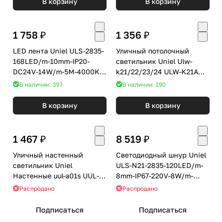
В корзину
В корзину
1 758 ₽
1 356 ₽
LED лента Uniel ULS-2835-
Уличный потолочный
168LED/m-10mm-IP20-
светильник Uniel Ulw-
DC24V-14W/m-5M-4000K
k21/22/23/24 ULW-K21A
катушка в герметичной
8W/6000K IP54 WHITE
В наличии: 397
В наличии: 190
упаковке
В корзину
В корзину
1 467 ₽
8 519 ₽
Уличный настенный
Светодиодный шнур Uniel
светильник Uniel
ULS-N21-2835-120LED/m-
Настенные uul-a01s UUL-
8mm-IP67-220V-8W/m-
S92A 2х50W/GX53 IP65
50M-YELLOW бобина
Распродано
Распродано
BRONZE
Подписаться
Подписаться