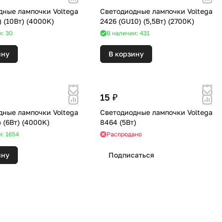
дные лампочки Voltega
Светодиодные лампочки Voltega
8452 (E27) (10Вт) (4000K)
2426 (GU10) (5,5Вт) (2700K)
и: 30
В наличии: 431
ину
В корзину
15 ₽
дные лампочки Voltega
Светодиодные лампочки Voltega
7018 (E14) (6Вт) (4000K)
8464 (5Вт)
и: 1654
Распродано
ину
Подписаться