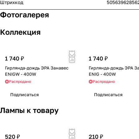
Штрихкод
50563962856
Фотогалерея
Коллекция
1 740 ₽
1 740 ₽
Гирлянда-дождь ЭРА Занавес
Гирлянда-дождь ЭРА З
ЕNIGW - 400W
ЕNIG - 400W
Распродано
Распродано
Подписаться
Подписаться
Лампы к товару
520 ₽
210 ₽