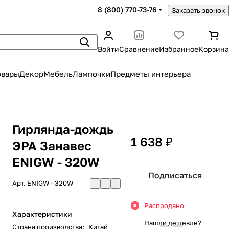
8 (800) 770-73-76
Заказать звонок
Войти
Сравнение
Избранное
Корзина
овары
Декор
Мебель
Лампочки
Предметы интерьера
Гирлянда-дождь
1 638 ₽
ЭРА Занавес
ЕNIGW - 320W
Подписаться
Арт.
ЕNIGW - 320W
Распродано
Характеристики
Нашли дешевле?
Страна производства
:
Китай