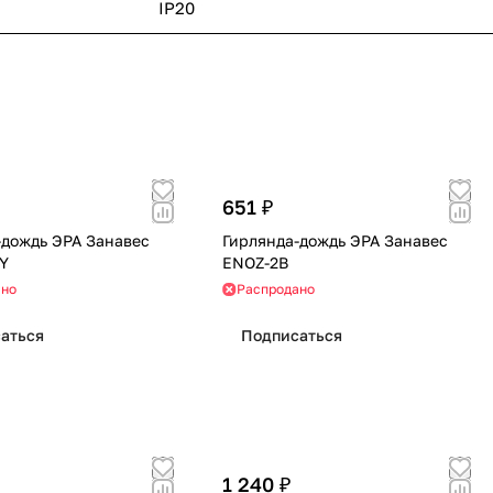
IP20
651 ₽
-дождь ЭРА Занавес
Гирлянда-дождь ЭРА Занавес
NY
ENOZ-2B
ано
Распродано
аться
Подписаться
1 240 ₽