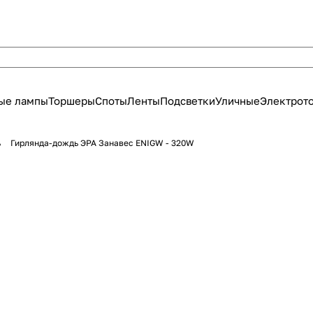
ые лампы
Торшеры
Споты
Ленты
Подсветки
Уличные
Электрот
ь
Гирлянда-дождь ЭРА Занавес ЕNIGW - 320W