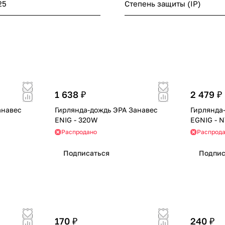
25
Степень защиты (IP)
1 638 ₽
2 479 ₽
анавес
Гирлянда-дождь ЭРА Занавес
Гирлянда
ЕNIG - 320W
ЕGNIG - 
Распродано
Распрод
Подписаться
Подпис
170 ₽
240 ₽