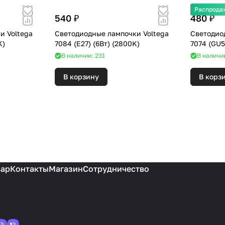
Распрода
540 ₽
480 ₽
и Voltega
Светодиодные лампочки Voltega
Светодио
000K)
7084 (E27) (6Вт) (2800K)
В наличии: 231
В наличи
В корзину
В корз
вар
Контакты
Магазин
Сотрудничество