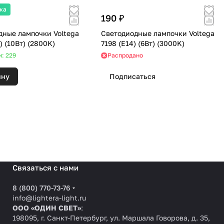
жа
190 ₽
дные лампочки Voltega
Светодиодные лампочки Voltega
7074 (GU5) (10Вт) (2800K)
7198 (E14) (6Вт) (3000K)
и: 229
Распродано
ину
Подписаться
Связаться с нами
8 (800) 770-73-76
info@lightera-light.ru
ООО «ОДИН СВЕТ»
:
198095, г. Санкт-Петербург, ул. Маршала Говорова, д. 35,