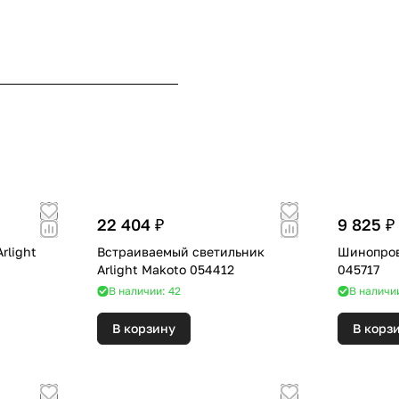
22 404 ₽
9 825 ₽
rlight
Встраиваемый светильник
Шинопрово
Arlight Makoto 054412
045717
В наличии: 42
В наличии
В корзину
В корз