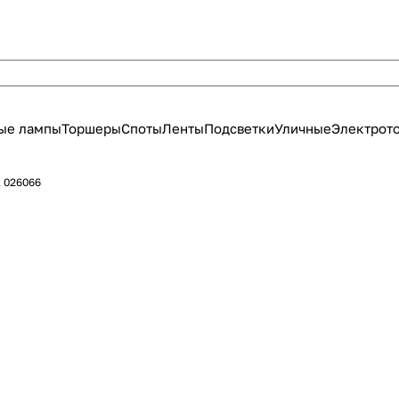
ые лампы
Торшеры
Споты
Ленты
Подсветки
Уличные
Электрот
t 026066