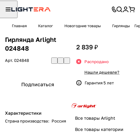
Главная
Каталог
Новогодние товары
Гирлянды
Ги
Гирлянда Arlight
2 839 ₽
024848
Арт.
024848
Распродано
Нашли дешевле?
Гарантия 5 лет
Подписаться
Характеристики
Все товары Arlight
Страна производства
:
Россия
Все товары категории