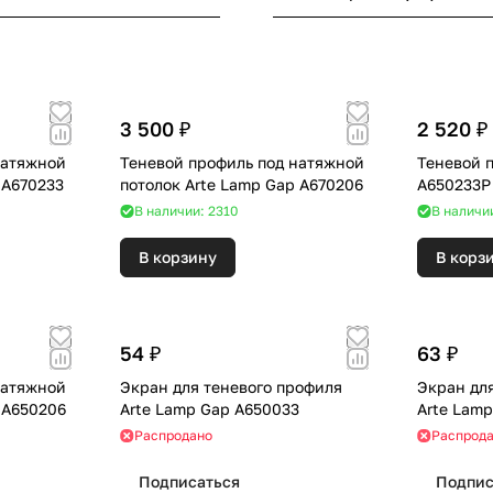
3 500 ₽
2 520 ₽
натяжной
Теневой профиль под натяжной
Теневой 
 A670233
потолок Arte Lamp Gap A670206
A650233P
В наличии: 2310
В наличии
В корзину
В корз
54 ₽
63 ₽
натяжной
Экран для теневого профиля
Экран дл
 A650206
Arte Lamp Gap A650033
Arte Lam
Распродано
Распрод
Подписаться
Подпис