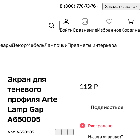
8 (800) 770-73-76
Заказать звонок
Войти
Сравнение
Избранное
Корзина
овары
Декор
Мебель
Лампочки
Предметы интерьера
Экран для
112 ₽
теневого
профиля Arte
Подписаться
Lamp Gap
A650005
Распродано
Арт.
A650005
Нашли дешевле?