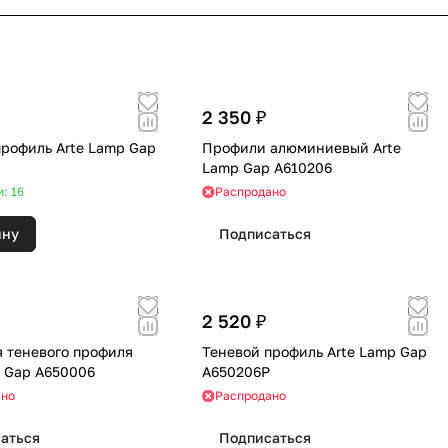
2 350 ₽
профиль Arte Lamp Gap
Профили алюминиевый Arte
Lamp Gap A610206
: 16
Распродано
ину
Подписаться
2 520 ₽
я теневого профиля
Теневой профиль Arte Lamp Gap
p Gap A650006
A650206P
ано
Распродано
аться
Подписаться