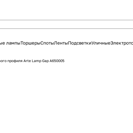
ые лампы
Торшеры
Споты
Ленты
Подсветки
Уличные
Электрот
вого профиля Arte Lamp Gap A650005