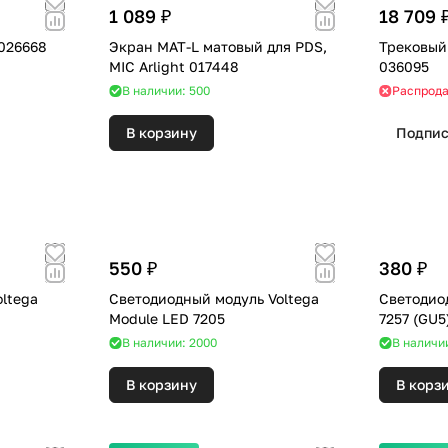
1 089 ₽
18 709 
 026668
Экран MAT-L матовый для PDS,
Трековый 
MIC Arlight 017448
036095
В наличии: 500
Распрод
В корзину
Подпис
550 ₽
380 ₽
ltega
Светодиодный модуль Voltega
Светодио
Module LED 7205
В наличии: 2000
В наличии
В корзину
В корз