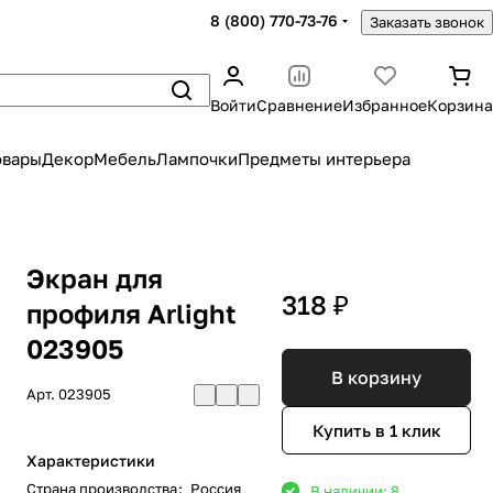
8 (800) 770-73-76
Заказать звонок
Войти
Сравнение
Избранное
Корзина
овары
Декор
Мебель
Лампочки
Предметы интерьера
Экран для
318 ₽
профиля Arlight
023905
В корзину
Арт.
023905
Купить в 1 клик
Характеристики
Страна производства
:
Россия
В наличии: 8