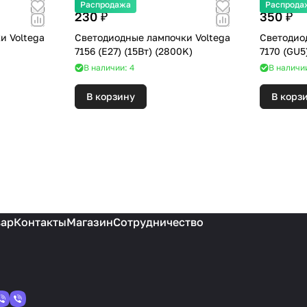
Распродажа
Распрода
230 ₽
350 ₽
и Voltega
Светодиодные лампочки Voltega
Светодио
7156 (E27) (15Вт) (2800K)
В наличии: 4
В наличии
В корзину
В корз
вар
Контакты
Магазин
Сотрудничество