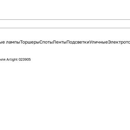
ые лампы
Торшеры
Споты
Ленты
Подсветки
Уличные
Электрот
ля Arlight 023905