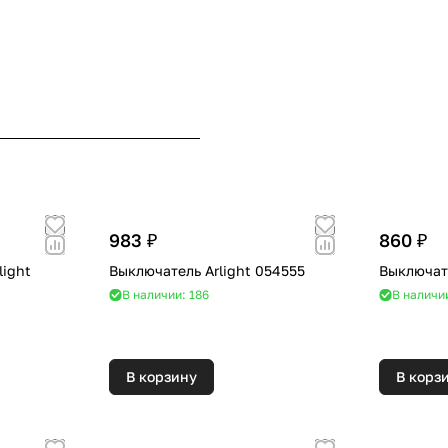
983 ₽
860 ₽
light
Выключатель Arlight 054555
Выключате
В наличии: 186
В наличи
В корзину
В корз