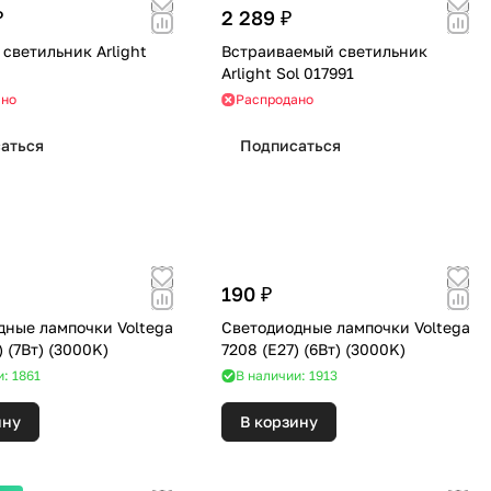
₽
2 289 ₽
светильник Arlight
Встраиваемый светильник
Arlight Sol 017991
ано
Распродано
аться
Подписаться
190 ₽
дные лампочки Voltega
Светодиодные лампочки Voltega
7257 (GU5) (7Вт) (3000K)
7208 (E27) (6Вт) (3000K)
: 1861
В наличии: 1913
ину
В корзину