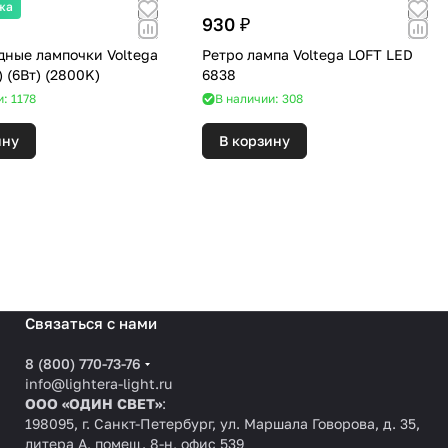
жа
930 ₽
дные лампочки Voltega
Ретро лампа Voltega LOFT LED
7170 (GU5) (6Вт) (2800K)
6838
: 1178
В наличии: 308
ину
В корзину
Связаться с нами
8 (800) 770-73-76
info@lightera-light.ru
ООО «ОДИН СВЕТ»
:
198095, г. Санкт-Петербург, ул. Маршала Говорова, д. 35,
литера А, помещ. 8-н, офис 539