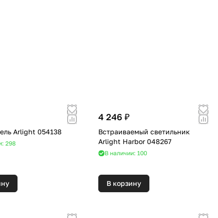
4 246 ₽
ль Arlight 054138
Встраиваемый светильник
Arlight Harbor 048267
и: 298
В наличии: 100
ину
В корзину