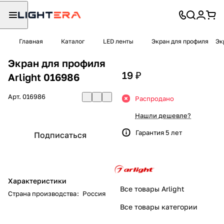
Главная
Каталог
LED ленты
Экран для профиля
Эк
Экран для профиля
19 ₽
Arlight 016986
Арт.
016986
Распродано
Нашли дешевле?
Гарантия 5 лет
Подписаться
Характеристики
Все товары Arlight
Страна производства
:
Россия
Все товары категории