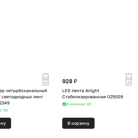
928 ₽
ер четырёхканальный
LED лента Arlight
 светодиодных лент
Стабилизированная 025009
32349
В наличии: 60
и: 50
ину
В корзину