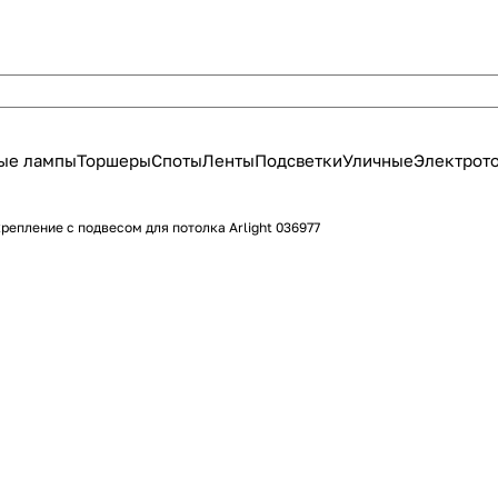
ые лампы
Торшеры
Споты
Ленты
Подсветки
Уличные
Электрот
репление с подвесом для потолка Arlight 036977