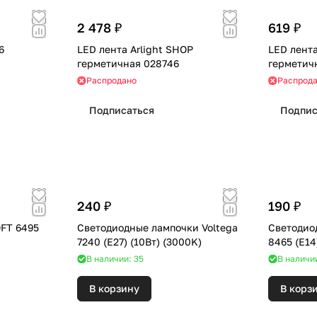
2 478 ₽
619 ₽
6
LED лента Arlight SHOP
LED лента
герметичная 028746
герметич
Распродано
Распрод
Подписаться
Подпис
240 ₽
190 ₽
OFT 6495
Светодиодные лампочки Voltega
Светодио
7240 (E27) (10Вт) (3000K)
В наличии: 35
В наличи
В корзину
В корз