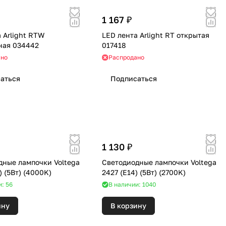
1 167 ₽
 Arlight RTW
LED лента Arlight RT открытая
ная 034442
017418
ано
Распродано
аться
Подписаться
1 130 ₽
дные лампочки Voltega
Светодиодные лампочки Voltega
8465 (E14) (5Вт) (4000K)
2427 (E14) (5Вт) (2700K)
и: 56
В наличии: 1040
ину
В корзину