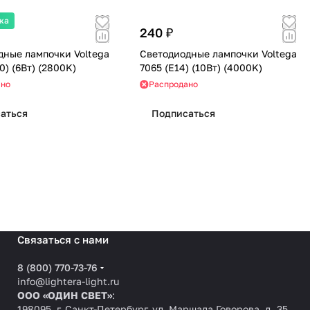
жа
240 ₽
дные лампочки Voltega
Светодиодные лампочки Voltega
7108 (GU10) (6Вт) (2800K)
7065 (E14) (10Вт) (4000K)
ано
Распродано
аться
Подписаться
Связаться с нами
8 (800) 770-73-76
info@lightera-light.ru
ООО «ОДИН СВЕТ»
:
198095, г. Санкт-Петербург, ул. Маршала Говорова, д. 35,