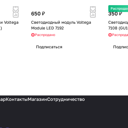
Распрода
650 ₽
350 ₽
и Voltega
Светодиодный модуль Voltega
Светодио
00K)
Module LED 7192
Распродано
Распрод
Подписаться
Подпис
вар
Контакты
Магазин
Сотрудничество