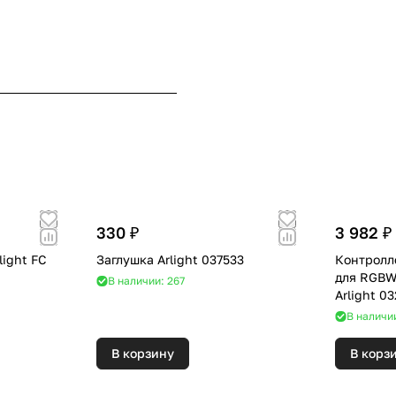
330 ₽
3 982 ₽
light FC
Заглушка Arlight 037533
Контролл
для RGBW
В наличии: 267
Arlight 0
В наличи
В корзину
В корз