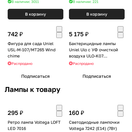
В наличии: 3011
В наличии: 221
В корзину
В корзину
742 ₽
5 175 ₽
Фигура для сада Uniel
Бактерицидные лампы
USL-M-107/MT265 Wind
Uniel Ulo с УФ очисткой
chime
воздуха ULO-K07
V/4000K/UVCB D01 BLACK
Распродано
Распродано
Подписаться
Подписаться
Лампы к товару
295 ₽
160 ₽
Ретро лампа Voltega LOFT
Светодиодные лампочки
LED 7016
Voltega 7242 (E14) (7Вт)