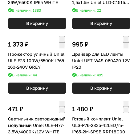
36W/6500K IP65 WHITE
1,5х1,5м Uniel ULD-C1515-
160/TWK WHITE IP67
В наличии: 1883
В наличии: 22
В корзину
В корзину
1 373 ₽
995 ₽
Прожектор уличный Uniel
Драйвер для LED ленты
ULF-F23-100W/6500K IP65
Uniel UET-WAS-060A20 12V
160-240V GREY
IP20
В наличии: 44
В наличии: 495
В корзину
В корзину
471 ₽
1 480 ₽
Cветильник светодиодный
Готовый комплект Uniel
модульный Uniel ULE-H77-
ULS-P76-2835-42LED/m-
3,5W/4000K/12V WHITE
IP65-2M-SPSB RRP18C00