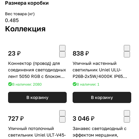
Размера коробки
Вес товара (кг)
0.485
Коллекция
23 ₽
838 ₽
Коннектор (провод) для
Уличный настенный
соединения светодиодных
светильник Uniel ULU-
лент 5050 RGB с блоком
P26B-2x5W/4000K IP65
питания Uniel UCX-
BLACK
В наличии: 2080
В наличии: 1
SD4/B20-RGB WHITE 020
POLYBAG
В корзину
В корзину
727 ₽
3 046 ₽
Уличный потолочный
Занавес светодиодный с
светильник Uniel ULT-V45-
эффектом мерцания,